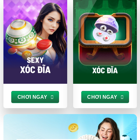
CHƠI NGAY
CHƠI NGAY