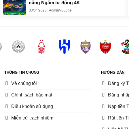
năng Ngắm tự động 4K
t người chơi bởi giao diện thân thiện, mà còn bởi danh sách tr
03/04/2026 | AdminVB88be
c chỗ đứng vững chắc trong ngành cá cược trực tuyến.
ò chơi cá cược
cái Tic88 chính là sự đa dạng trong các trò chơi cá cược. Ngườ
THÔNG TIN CHUNG
HƯỚNG DẪN
t tại Tic88. Nhà cái này cung cấp đa dạng các môn thể thao để 
n.
Về chúng tôi
Đăng ký T
khác nhau như cá cược trực tiếp, cá cược trước trận, và cá cượ
Chính sách bảo mật
Đăng nhậ
n bao giờ hết.
Điều khoản sử dụng
Nạp tiền 
Miễn trừ trách nhiệm
Rút tiền T
ĩnh vực casino trực tuyến. Nhà cái này cung cấp đa dạng các trò