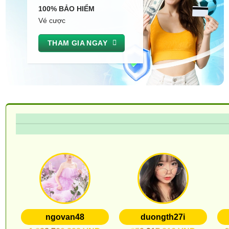
100% BẢO HIỂM
Vé cược
THAM GIA NGAY
duongth27i
p367hamxuan