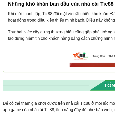
Những khó khăn ban đầu của nhà cái Tic88
Khi mới thành lập, Tic88 đối mặt với rất nhiều khó khăn. Đ
hoạt động trong điều kiện thiếu minh bạch. Điều này không
Thứ hai, việc xây dựng thương hiệu cũng gặp phải trở ngại
tạo dựng niềm tin cho khách hàng bằng cách chứng minh rằ
TỔN
Để có thể tham gia chơi cược trên nhà cái Tic88 ở mọi lúc mọ
app game của nhà cái Tic88, tính năng đầy đủ như bản web, d