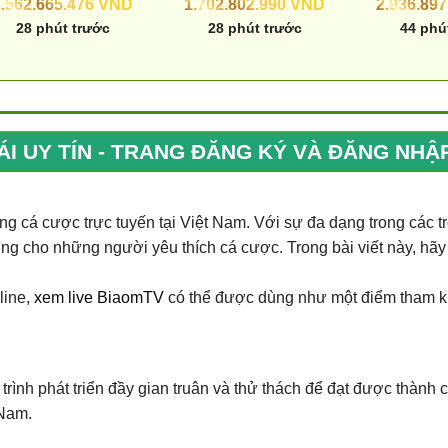
1.702.802.990 VND
2.936.897.308 VND
1.874.93
28 phút trước
44 phút trước
45 phú
CÁI UY TÍN - TRANG ĐĂNG KÝ VÀ ĐĂNG NH
ng cá cược trực tuyến tại Việt Nam. Với sự đa dạng trong các 
ng cho những người yêu thích cá cược. Trong bài viết này, hãy c
line,
xem live BiaomTV
có thể được dùng như một điểm tham k
trình phát triển đầy gian truân và thử thách để đạt được thành 
 Nam.