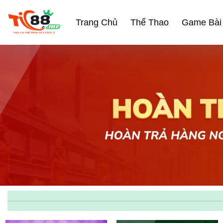
Bỏ
qua
Trang Chủ
Thể Thao
Game Bài
nội
dung