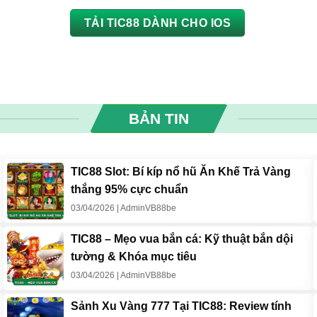
TẢI TIC88 DÀNH CHO IOS
BẢN TIN
Lịch sử hình thành nhà cái Tic88
TIC88 Slot: Bí kíp nổ hũ Ăn Khế Trả Vàng
 là một thách thức lớn. Những cái tên nổi tiếng trong ngành đã 
thắng 95% cực chuẩn
u hút người chơi mới.
03/04/2026 | AdminVB88be
iện nay
TIC88 – Mẹo vua bắn cá: Kỹ thuật bắn dội
tường & Khóa mục tiêu
 tìm ra hướng đi đúng đắn để phát triển. Với việc cải tiến hệ 
03/04/2026 | AdminVB88be
ên cạnh đó, Tic88 cũng chú trọng vào việc phát triển dịch vụ c
Sảnh Xu Vàng 777 Tại TIC88: Review tính
mắc của người chơi, từ đó tạo dựng mối quan hệ tốt đẹp với khá