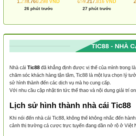
D
659.217.816 VND
2.562.665.476 VND
27 phút trước
28 phút trước
TIC88 - NHÀ 
Nhà cái
Tic88
đã khẳng định được vị thế của mình trong là
chăm sóc khách hàng tận tâm, Tic88 là một lựa chọn lý tưở
sử hình thành đến các dịch vụ mà họ cung cấp.
Với nhu cầu cập nhật tin tức thể thao và nội dung giải trí on
Lịch sử hình thành nhà cái Tic88
Khi nói đến nhà cái Tic88, không thể không nhắc đến hành 
cảnh thị trường cá cược trực tuyến đang dần nở rộ ở Việt