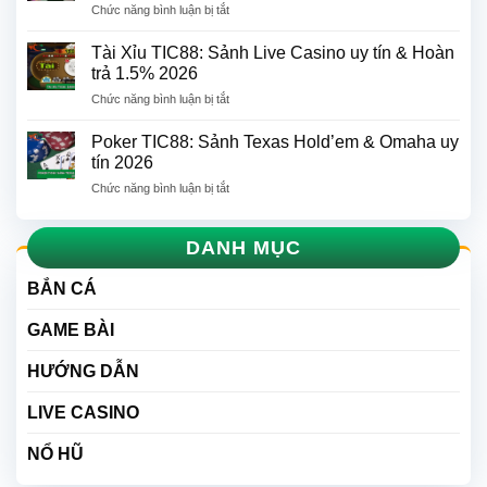
mục
Chức năng bình luận bị tắt
ở
TIC88:
Ngắm
tiêu
Baccarat
Sảnh
tự
TIC88:
Tài Xỉu TIC88: Sảnh Live Casino uy tín & Hoàn
Live
động
Sảnh
Casino
trả 1.5% 2026
4K
bài
uy
Chức năng bình luận bị tắt
ở
Live
tín
Tài
Casino
nhất
Xỉu
Poker TIC88: Sảnh Texas Hold’em & Omaha uy
&
2026
TIC88:
Hoàn
tín 2026
Sảnh
trả
Chức năng bình luận bị tắt
ở
Live
1.2%
Poker
Casino
2026
TIC88:
uy
DANH MỤC
Sảnh
tín
Texas
&
Hold’em
Hoàn
BẮN CÁ
&
trả
Omaha
1.5%
GAME BÀI
uy
2026
tín
HƯỚNG DẪN
2026
LIVE CASINO
NỔ HŨ