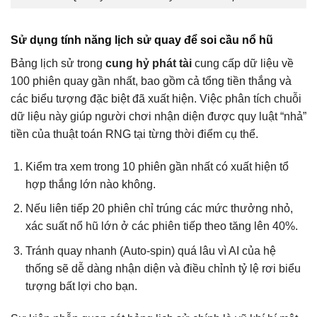
Sử dụng tính năng lịch sử quay để soi cầu nổ hũ
Bảng lịch sử trong
cung hỷ phát tài
cung cấp dữ liệu về
100 phiên quay gần nhất, bao gồm cả tổng tiền thắng và
các biểu tượng đặc biệt đã xuất hiện. Việc phân tích chuỗi
dữ liệu này giúp người chơi nhận diện được quy luật “nhả”
tiền của thuật toán RNG tại từng thời điểm cụ thể.
Kiểm tra xem trong 10 phiên gần nhất có xuất hiện tổ
hợp thắng lớn nào không.
Nếu liên tiếp 20 phiên chỉ trúng các mức thưởng nhỏ,
xác suất nổ hũ lớn ở các phiên tiếp theo tăng lên 40%.
Tránh quay nhanh (Auto-spin) quá lâu vì AI của hệ
thống sẽ dễ dàng nhận diện và điều chỉnh tỷ lệ rơi biểu
tượng bất lợi cho bạn.