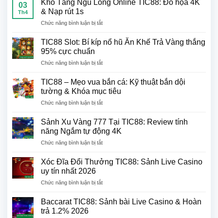
Kho Tàng Ngũ Long Online TIC88: Đồ họa 4K
số
03
hũ
nhân
& Nạp rút 1s
Th4
dễ
Jackpot
Chức năng bình luận bị tắt
ở
nổ
x8.888
Kho
TIC88:
lần
Tàng
TIC88 Slot: Bí kíp nổ hũ Ăn Khế Trả Vàng thắng
5
Ngũ
mẹo
95% cực chuẩn
Long
tối
Chức năng bình luận bị tắt
ở
Online
ưu
TIC88
TIC88:
thuật
Slot:
TIC88 – Mẹo vua bắn cá: Kỹ thuật bắn dội
Đồ
toán
Bí
họa
tường & Khóa mục tiêu
MD5
kíp
4K
Chức năng bình luận bị tắt
ở
nổ
&
TIC88
hũ
Nạp
–
Sảnh Xu Vàng 777 Tại TIC88: Review tính
Ăn
rút
Mẹo
Khế
năng Ngắm tự động 4K
1s
vua
Trả
Chức năng bình luận bị tắt
ở
bắn
Vàng
Sảnh
cá:
thắng
Xu
Xóc Đĩa Đổi Thưởng TIC88: Sảnh Live Casino
Kỹ
95%
Vàng
thuật
uy tín nhất 2026
cực
777
bắn
chuẩn
Chức năng bình luận bị tắt
ở
Tại
dội
Xóc
TIC88:
tường
Đĩa
Baccarat TIC88: Sảnh bài Live Casino & Hoàn
Review
&
Đổi
tính
trả 1.2% 2026
Khóa
Thưởng
năng