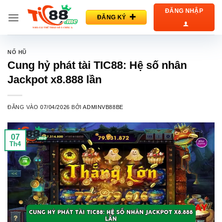
Bỏ
ĐĂNG NHẬP
ĐĂNG KÝ
qua
nội
dung
NỔ HŨ
Cung hỷ phát tài TIC88: Hệ số nhân
Jackpot x8.888 lần
ĐĂNG VÀO
07/04/2026
BỞI
ADMINVB88BE
07
Th4