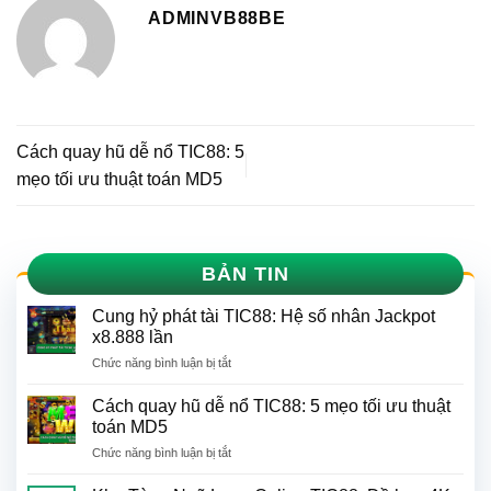
ADMINVB88BE
Cách quay hũ dễ nổ TIC88: 5
mẹo tối ưu thuật toán MD5
BẢN TIN
Cung hỷ phát tài TIC88: Hệ số nhân Jackpot
x8.888 lần
Chức năng bình luận bị tắt
ở
Cung
hỷ
Cách quay hũ dễ nổ TIC88: 5 mẹo tối ưu thuật
phát
toán MD5
tài
Chức năng bình luận bị tắt
ở
TIC88:
Cách
Hệ
quay