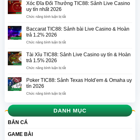
Xu
Xóc Đĩa Đổi Thưởng TIC88: Sảnh Live Casino
Kỹ
95%
Vàng
thuật
uy tín nhất 2026
cực
777
bắn
chuẩn
Chức năng bình luận bị tắt
ở
Tại
dội
Xóc
TIC88:
tường
Đĩa
Baccarat TIC88: Sảnh bài Live Casino & Hoàn
Review
&
Đổi
tính
trả 1.2% 2026
Khóa
Thưởng
năng
mục
Chức năng bình luận bị tắt
ở
TIC88:
Ngắm
tiêu
Baccarat
Sảnh
tự
TIC88:
Tài Xỉu TIC88: Sảnh Live Casino uy tín & Hoàn
Live
động
Sảnh
Casino
trả 1.5% 2026
4K
bài
uy
Chức năng bình luận bị tắt
ở
Live
tín
Tài
Casino
nhất
Xỉu
Poker TIC88: Sảnh Texas Hold’em & Omaha uy
&
2026
TIC88:
Hoàn
tín 2026
Sảnh
trả
Chức năng bình luận bị tắt
ở
Live
1.2%
Poker
Casino
2026
TIC88:
uy
DANH MỤC
Sảnh
tín
Texas
&
Hold’em
Hoàn
BẮN CÁ
&
trả
Omaha
1.5%
GAME BÀI
uy
2026