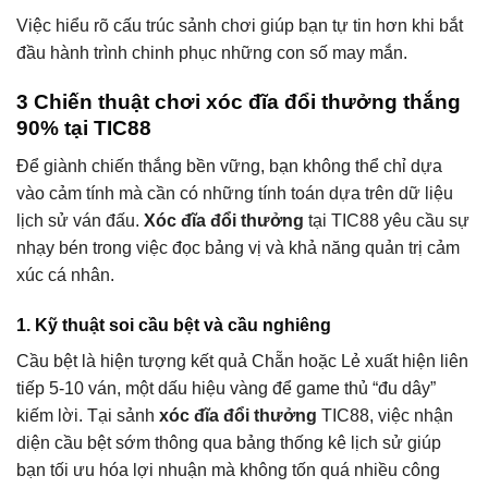
Việc hiểu rõ cấu trúc sảnh chơi giúp bạn tự tin hơn khi bắt
đầu hành trình chinh phục những con số may mắn.
3 Chiến thuật chơi xóc đĩa đổi thưởng thắng
90% tại TIC88
Để giành chiến thắng bền vững, bạn không thể chỉ dựa
vào cảm tính mà cần có những tính toán dựa trên dữ liệu
lịch sử ván đấu.
Xóc đĩa đổi thưởng
tại TIC88 yêu cầu sự
nhạy bén trong việc đọc bảng vị và khả năng quản trị cảm
xúc cá nhân.
1. Kỹ thuật soi cầu bệt và cầu nghiêng
Cầu bệt là hiện tượng kết quả Chẵn hoặc Lẻ xuất hiện liên
tiếp 5-10 ván, một dấu hiệu vàng để game thủ “đu dây”
kiếm lời. Tại sảnh
xóc đĩa đổi thưởng
TIC88, việc nhận
diện cầu bệt sớm thông qua bảng thống kê lịch sử giúp
bạn tối ưu hóa lợi nhuận mà không tốn quá nhiều công