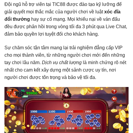
Đội ngũ hỗ trợ viên tại TIC88 được đào tạo kỹ lưỡng để
giải quyết mọi thắc mắc của người chơi về luật
xóc đĩa
đổi thưởng
hay sự cố mạng. Mọi khiếu nại về ván đấu
đều được phản hồi trong vòng tối đa 3 phút qua Live Chat,
đảm bảo quyền lợi tuyệt đối cho khách hàng.
Sự chăm sóc tận tâm mang lại trải nghiệm đẳng cấp VIP
cho mọi thành viên, từ những người chơi mới đến những
tay chơi lâu năm.
Dịch vụ chất lượng
là minh chứng rõ nét
nhất cho cam kết xây dựng một sảnh cược uy tín, nơi
người chơi được tôn trọng và bảo vệ tối đa.