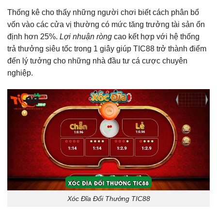
Thống kê cho thấy những người chơi biết cách phân bổ
vốn vào các cửa vị thường có mức tăng trưởng tài sản ổn
định hơn 25%.
Lợi nhuận ròng
cao kết hợp với hệ thống
trả thưởng siêu tốc trong 1 giây giúp TIC88 trở thành điểm
đến lý tưởng cho những nhà đầu tư cá cược chuyên
nghiệp.
Xóc Đĩa Đổi Thưởng TIC88