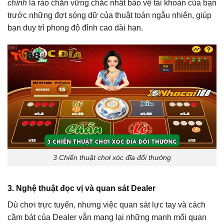
chính
là rào chắn vững chắc nhất bảo vệ tài khoản của bạn
trước những đợt sóng dữ của thuật toán ngẫu nhiên, giúp
bạn duy trì phong độ đỉnh cao dài hạn.
3 Chiến thuật chơi xóc đĩa đổi thưởng
3. Nghệ thuật đọc vị và quan sát Dealer
Dù chơi trực tuyến, nhưng việc quan sát lực tay và cách
cầm bát của Dealer vẫn mang lại những manh mối quan