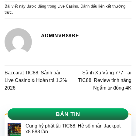
Bài viết này được đăng trong
Live Casino
. Đánh dấu
liên kết thường
trực
.
ADMINVB88BE
Baccarat TIC88: Sảnh bài
Sảnh Xu Vàng 777 Tại
Live Casino & Hoàn trả 1.2%
TIC88: Review tính năng
2026
Ngắm tự động 4K
BẢN TIN
Cung hỷ phát tài TIC88: Hệ số nhân Jackpot
x8.888 lần